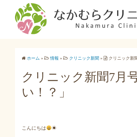
コ
ン
テ
ン
ツ
へ
ス
ホーム
»
情報
»
クリニック新聞
»
クリニック新聞
キ
ッ
クリニック新聞7月号
プ
い！？」
こんにちは
☀