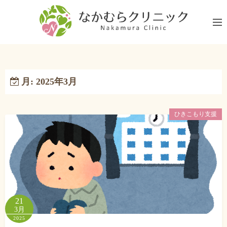
コ
ン
テ
ン
ツ
へ
月:
2025年3月
ス
キ
ッ
ひきこもり支援
プ
21
3月
2025