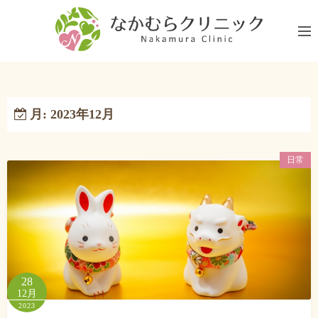
コ
ン
テ
ン
ツ
へ
月:
2023年12月
ス
キ
ッ
日常
プ
28
12月
2023