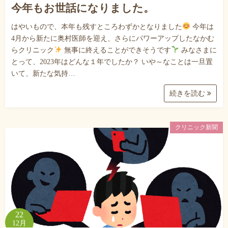
今年もお世話になりました。
はやいもので、本年も残すところわずかとなりました
今年は
4月から新たに奥村医師を迎え、さらにパワーアップしたなかむ
らクリニック
無事に終えることができそうです
みなさまに
とって、2023年はどんな１年でしたか？ いや～なことは一旦置
いて、新たな気持…
続きを読む
クリニック新聞
22
12月