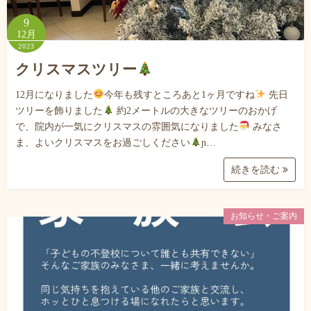
9
12月
2023
クリスマスツリー
12月になりました
今年も残すところあと1ヶ月ですね
先日
ツリーを飾りました
約2メートルの大きなツリーのおかげ
で、院内が一気にクリスマスの雰囲気になりました
みなさ
ま、よいクリスマスをお過ごしください
ɲ…
続きを読む
お知らせ・ご案内