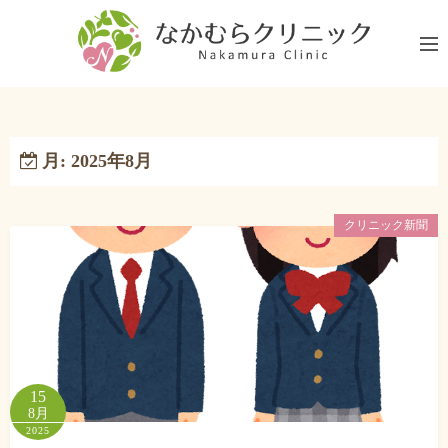
コ
ン
テ
ン
ツ
へ
月:
2025年8月
ス
キ
ッ
クリニック新聞
プ
15
8月
2025